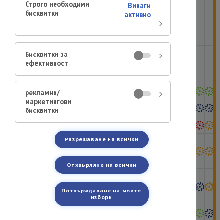
Сем.
Строго необходими
Винаги
Брезови
бисквитки
активно
(леска,
елша,
бреза,
габър)
Бисквитки за
Ясен
ефективност
Сем. Букови
(дъб и бук)
рекламни/
Липа
маркетингови
Сем. Житни
бисквитки
Живовляк
Разрешаване на всички
Сем.
Копривови
(коприва и
париетария)
Отхвърляне на всички
Сем.
Щирови и
Потвърждаване на моите
Сем.
избори
Лободови
Пелин