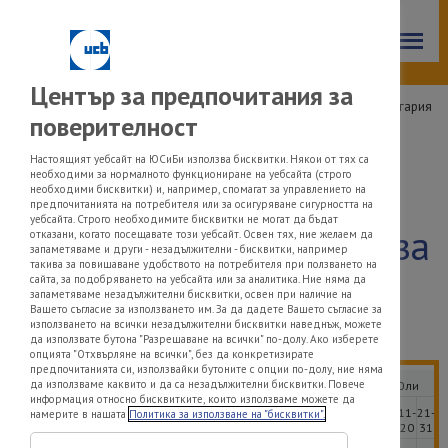
Filters
Център за предпочитания за
Information storage and access
Начало
|
Поленов календар
| Прогнозен поленов календар за България
поверителност
за 2019 година
Настоящият уебсайт на ЮСиБи използва бисквитки. Някои от тях са
необходими за нормалното функциониране на уебсайта (строго
Прогнозен поленов
Cancel
необходими бисквитки) и, например, спомагат за управлението на
предпочитанията на потребителя или за осигуряване сигурността на
уебсайта. Строго необходимите бисквитки не могат да бъдат
календар за България за
отказани, когато посещавате този уебсайт. Освен тях, ние желаем да
Apply
запаметяваме и други - незадължителни - бисквитки, например
такива за повишаване удобството на потребителя при ползването на
2019 година
сайта, за подобряването на уебсайта или за аналитика. Ние няма да
запаметяваме незадължителни бисквитки, освен при наличие на
Вашето съгласие за използването им. За да дадете Вашето съгласие за
използването на всички незадължителни бисквитки наведнъж, можете
да използвате бутона "Разрешаване на всички" по-долу. Ако изберете
опцията "Отхвърляне на всички", без да конкретизирате
предпочитанията си, използвайки бутоните с опции по-долу, ние няма
да използваме каквито и да са незадължителни бисквитки. Повече
Месец
Февруари
Март
Април
Май
Юни
Юли
информация относно бисквитките, които използваме можете да
01-
11-
21-
01-
11-
21-
01-
11-
21-
01-
11-
21-
01-
11-
21-
01-
11-
21-
01
намерите в нашата
Политика за използване на "бисквитки".
Период
10
20
28
10
20
31
10
20
30
10
20
31
10
20
30
10
20
31
1